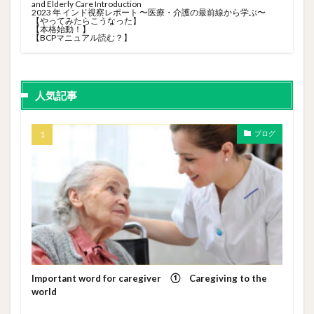
and Elderly Care Introduction
2023 年 インド視察レポート 〜医療・介護の最前線から学ぶ〜
【やってみたらこうなった】
【本格始動！】
【BCPマニュアル読む？】
人気記事
ブログ
Important word for caregiver ① Caregiving to the
world