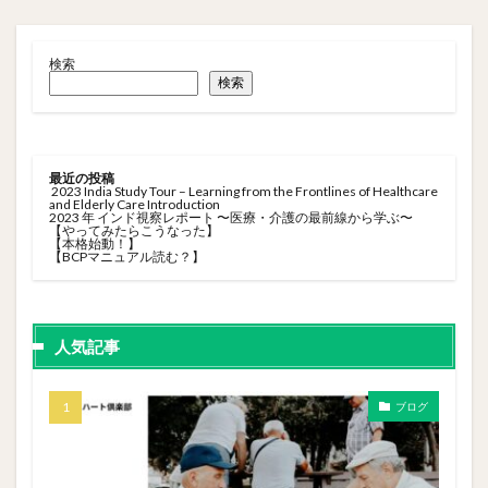
検索
検索
最近の投稿
2023 India Study Tour – Learning from the Frontlines of Healthcare
and Elderly Care Introduction
2023 年 インド視察レポート 〜医療・介護の最前線から学ぶ〜
【やってみたらこうなった】
【本格始動！】
【BCPマニュアル読む？】
人気記事
ブログ