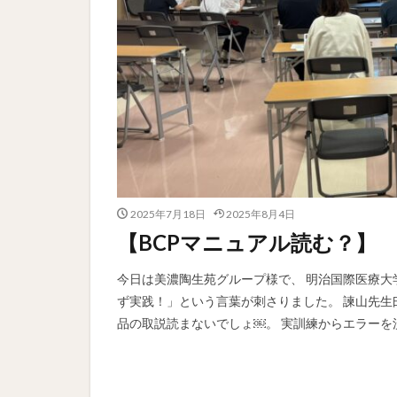
2025年7月18日
2025年8月4日
【BCPマニュアル読む？】
今日は美濃陶生苑グループ様で、 明治国際医療大
ず実践！」という言葉が刺さりました。 諫山先
品の取説読まないでしょ￼。 実訓練からエラーを洗