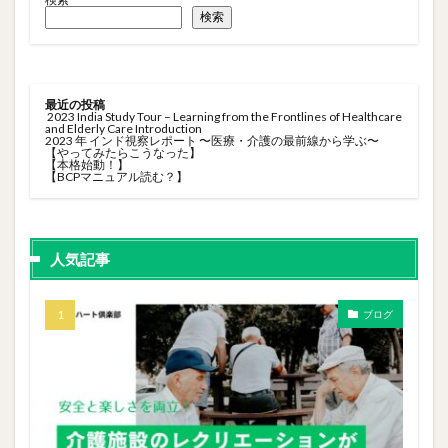
検索
最近の投稿
2023 India Study Tour – Learning from the Frontlines of Healthcare
and Elderly Care Introduction
2023 年 インド視察レポート 〜医療・介護の最前線から学ぶ〜
【やってみたらこうなった】
【本格始動！】
【BCPマニュアル読む？】
人気記事
ブログ