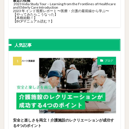
最近の投稿
2023 India Study Tour – Learning from the Frontlines of Healthcare
and Elderly Care Introduction
2023 年 インド視察レポート 〜医療・介護の最前線から学ぶ〜
【やってみたらこうなった】
【本格始動！】
【BCPマニュアル読む？】
人気記事
ブログ
安全と楽しさを両立！介護施設のレクリエーションが成功す
る4つのポイント